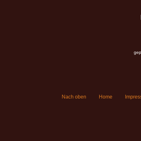
gep
Nach oben
Home
Impre