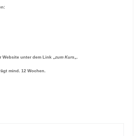
en:
er Website unter dem Link „
zum Kurs
„.
trägt mind. 12 Wochen.