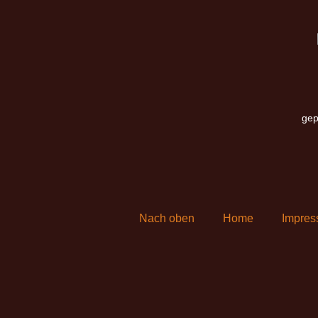
gep
Nach oben
Home
Impre